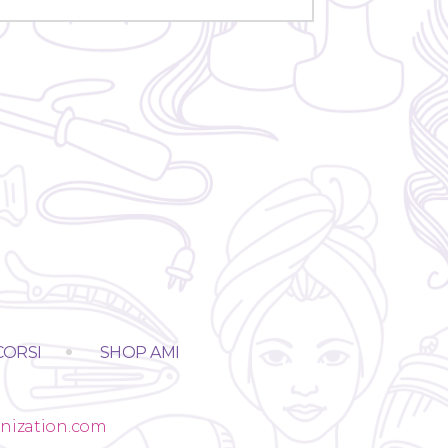
CORSI
SHOP AMI
nization.com