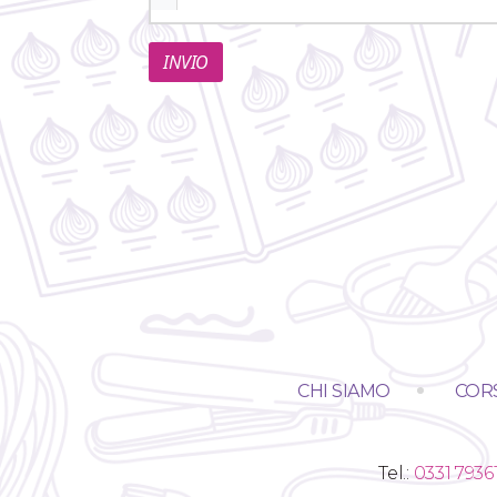
INVIO
CHI SIAMO
CORS
Tel.:
0331 7936